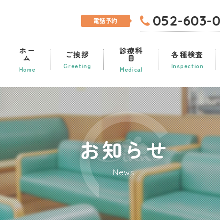
052-603-
電話予約
ホー
診療科
ご挨拶
各種検査
ム
目
Greeting
Inspection
Home
Medical
お知らせ
News