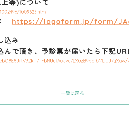
以上等
)について
3/1002496/1009623.html
ム：
https://logoform.jp/form/J
し込み
で頂き、予診票が届いたら下記UR
LSebO8E8JrtV3Zk_7TFbNUufAuUvc7LX0zB9pc-bMLjuJ7yXaw/v
一覧に戻る