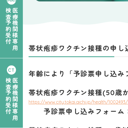
検査予約受付
医療機関様専用
帯状疱疹ワクチン接種の申し
年齢により「
予診票申し込み
検査予約受付
医療機関様専用
帯状疱疹ワクチン接種(
50歳
https://www.city.tokai.aichi.jp/health/100249
予診票申し込みフォー