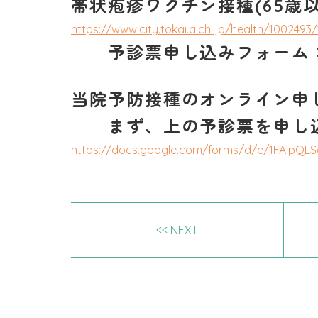
帯状疱疹ワクチン接種(
65歳
https://www.city.tokai.aichi.jp/health/100249
予診票申し込みフォー
当院予防接種のオンライン申
まず、上の予診票を申し込ん
https://docs.google.com/forms/d/e/1FAIpQ
<< NEXT